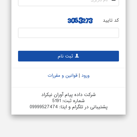
کد تایید
ثبت نام
|
ورود
قوانین و مقررات
شرکت داده پیام آوران نیکراد
شماره ثبت: 5191
پشتیبانی در تلگرام و ایتا: 09999527474